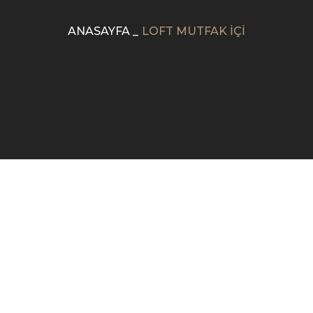
ANASAYFA
_
LOFT MUTFAK İÇİ