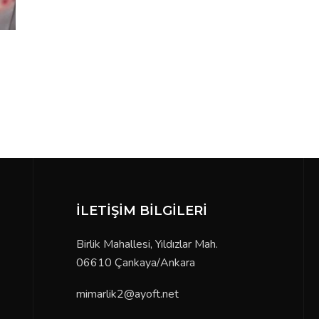
İLETIŞIM BILGILERI
Birlik Mahallesi, Yıldızlar Mah. 06610 Çankaya/Ankara
mimarlik2@ayoft.net