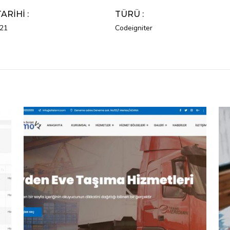
TARIHI :
TÜRÜ :
021
Codeigniter