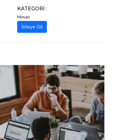
KATEGORI :
Mimari
Siteye Git