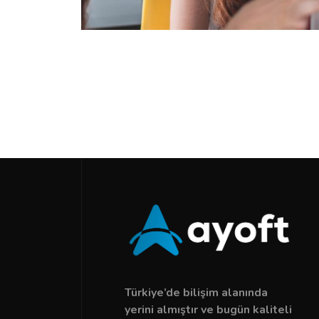
Türkiye’de bilişim alanında
yerini almıştır ve bugün kaliteli